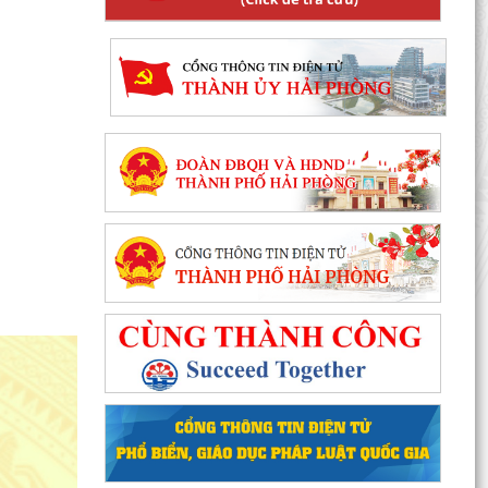
Phường Hồng Bàng tổng kết và trao giải Cuộc
thi chính luận về bảo vệ nền tảng tư tưởng của
Đảng năm...
PHƯỜNG HỒNG BÀNG NÂNG CAO CHẤT LƯỢNG
SINH HOẠT CHI BỘ TỪ CƠ SỞ
Trường Tiểu học Đinh Tiên Hoàng (phường