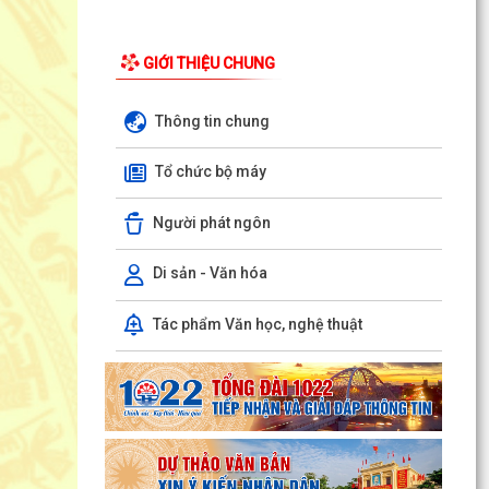
Hồng Bàng) tăng kiến thức, kỹ năng phòng
chống đuối nước...
GIỚI THIỆU CHUNG
Phường Hồng Bàng tập huấn kiến thức về an
toàn thực phẩm cho các cơ sở kinh doanh dịch
Thông tin chung
vụ ăn uống,...
Tổ chức bộ máy
HỘI NGƯỜI CAO TUỔI PHƯỜNG HỒNG BÀNG TỔ
CHỨC HỘI NGHỊ SƠ KẾT CÔNG TÁC HỘI 6
THÁNG ĐẦU NĂM 2026
Người phát ngôn
ĐẢNG BỘ PHƯỜNG HỒNG BÀNG NGHIÊM TÚC
Di sản - Văn hóa
THAM DỰ HỘI NGHỊ TOÀN QUỐC NGHIÊN CỨU,
HỌC TẬP, QUÁN TRIỆT VÀ...
Tác phẩm Văn học, nghệ thuật
ĐẢNG ỦY - HĐND - UBND - UBMTTQ VIỆT NAM
PHƯỜNG PHỐI HỢP CÙNG TRƯỜNG THPT
LƯƠNG KHÁNH THIỆN VÀ...
LỄ THẮP NẾN TRI ÂN CÁC ANH HÙNG LIỆT SĨ
NHÂN DỊP KỶ NIỆM 79 NĂM NGÀY THƯƠNG