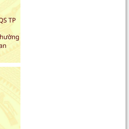
Thông báo về việc trẻ bị bỏ rơi
Ủy ban MTTQ Việt Nam phường Hồng Bàng ra
mắt mô hình “Chung tay vì trẻ mồ côi”
Phường Hồng Bàng trao Giấy chứng nhận
quyền sử dụng đất cho Câu lạc bộ Bạch Đằng
ĐOÀN PHƯỜNG HỒNG BÀNG TỔ CHỨC HỘI NGHỊ
SƠ KẾT CÔNG TÁC ĐOÀN VÀ PHONG TRÀO
THANH THIẾU NHI 6 THÁNG...
TUỔI TRẺ PHƯỜNG HỒNG BÀNG XUNG KÍCH
HƯỞNG ỨNG CHIẾN DỊCH “MÙA HÈ SỐ CÙNG
VNeID” – LAN TỎA PHONG...
PHƯỜNG HỒNG BÀNG: SƠ KẾT 6 THÁNG ĐẦU
NĂM 2026, QUYẾT TÂM HOÀN THÀNH THẮNG
LỢI CÁC MỤC TIÊU, NHIỆM...
Đoàn đại biểu phường Hồng Bàng tổ chức dâng
hương, tri ân các anh hùng liệt sỹ nhân dịp kỷ