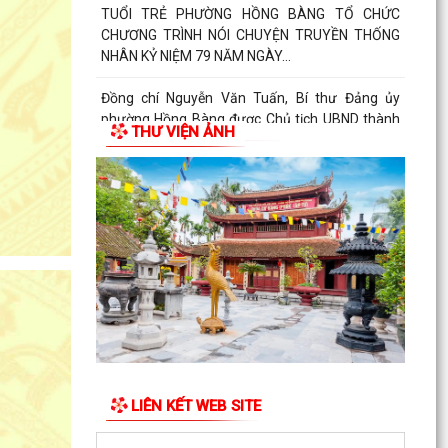
TUỔI TRẺ PHƯỜNG HỒNG BÀNG TỔ CHỨC
CHƯƠNG TRÌNH NÓI CHUYỆN TRUYỀN THỐNG
NHÂN KỶ NIỆM 79 NĂM NGÀY...
Đồng chí Nguyễn Văn Tuấn, Bí thư Đảng ủy
phường Hồng Bàng được Chủ tịch UBND thành
THƯ VIỆN ẢNH
phố tặng Bằng...
Đoàn lãnh đạo Đảng uỷ - HĐND - UBND - UBMTQ
Việt Nam phường Hồng Bàng thăm và tặng quà
các gia đình...
PHƯỜNG HỒNG BÀNG PHỐI HỢP VỚI CÁC ĐƠN
VỊ, DOANH NGHIỆP VÀ CÁC NHÀ HẢO TÂM TỔ
CHỨC TẶNG QUÀ TRI ÂN...
TUỔI TRẺ PHƯỜNG HỒNG BÀNG THĂM, TẶNG
QUÀ CÁC GIA ĐÌNH CHÍNH SÁCH NHÂN KỶ NIỆM
79 NĂM NGÀY THƯƠNG...
LIÊN KẾT WEB SITE
Đoàn lãnh đạo Đảng uỷ - HĐND - UBND - UBMTQ