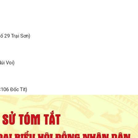
ố 29 Trại Sơn)
úi Voi)
C106 Đốc Tít)