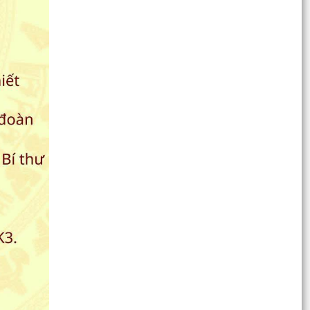
TUỔI TRẺ PHƯỜNG HỒNG BÀNG RA QUÂN
NGÀY THỨ 7 TÌNH NGUYỆN DỌN DẸP, CHỈNH
TRANG KHUÔN VIÊN ĐỀN LIỆT...
Phường Hồng Bàng phối hợp với nhà hảo tâm là
Gia đình ông bà Thiện Hiền tổ chức thực hiện
trao tặng...
Phường Hồng Bàng: Tiếp tục ra quân đồng loạt,
quyết liệt thực hiện Chỉ thị số 17 của UBND
thành phố
ỦY BAN MTTQ VIỆT NAM PHƯỜNG HỒNG BÀNG
TỔ CHỨC CHƯƠNG TRÌNH THĂM, TẶNG QUÀ
NGƯỜI CÓ CÔNG VỚI CÁCH...
Thành tích của thiếu nhi phường Hồng Bàng tại
Lễ trao giải và Khai mạc Triển lãm Cuộc thi Vẽ
tranh...