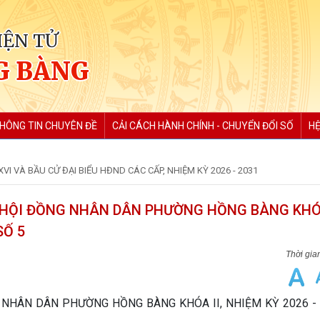
IỆN TỬ
G BÀNG
HÔNG TIN CHUYÊN ĐỀ
CẢI CÁCH HÀNH CHÍNH - CHUYỂN ĐỔI SỐ
HỆ
VI VÀ BẦU CỬ ĐẠI BIỂU HĐND CÁC CẤP, NHIỆM KỲ 2026 - 2031
HỘI ĐỒNG NHÂN DÂN PHƯỜNG HỒNG BÀNG KHÓA
SỐ 5
NHÂN DÂN PHƯỜNG HỒNG BÀNG KHÓA II, NHIỆM KỲ 2026 - 