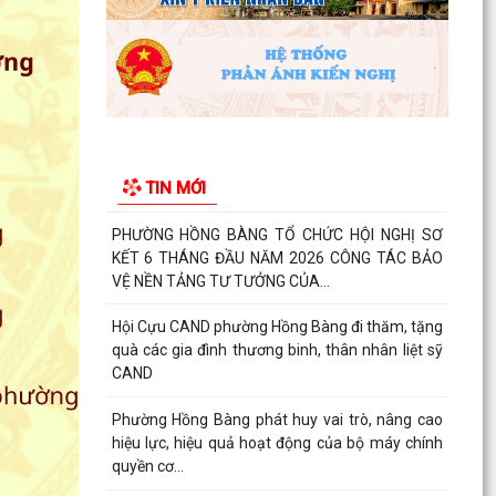
BINH, LIỆT SĨ
Phường Hồng Bàng tổ chức Lễ tưởng niệm, cầu
siêu Mẹ Việt Nam Anh hùng và các Anh hùng
liệt sĩ
Dâng hương, tưởng niệm các Anh hùng - Liệt sĩ
tại các di tích trên địa bàn thành phố là Đền
TIN MỚI
thờ...
PHƯỜNG HỒNG BÀNG TỔ CHỨC HỘI NGHỊ SƠ
KẾT 6 THÁNG ĐẦU NĂM 2026 CÔNG TÁC BẢO
VỆ NỀN TẢNG TƯ TƯỞNG CỦA...
Hội Cựu CAND phường Hồng Bàng đi thăm, tặng
quà các gia đình thương binh, thân nhân liệt sỹ
CAND
Phường Hồng Bàng phát huy vai trò, nâng cao
hiệu lực, hiệu quả hoạt động của bộ máy chính
quyền cơ...