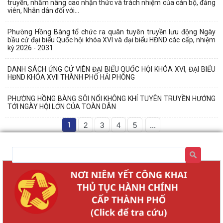
truyền, nhằm nâng cao nhận thức và trách nhiệm của cán bộ, đảng
viên, Nhân dân đối với...
Phường Hồng Bàng tổ chức ra quân tuyên truyền lưu động Ngày
bầu cử đại biểu Quốc hội khóa XVI và đại biểu HĐND các cấp, nhiệm
kỳ 2026 - 2031
DANH SÁCH ỨNG CỬ VIÊN ĐẠI BIỂU QUỐC HỘI KHÓA XVI, ĐẠI BIỂU
HĐND KHÓA XVII THÀNH PHỐ HẢI PHÒNG
PHƯỜNG HỒNG BÀNG SÔI NỔI KHÔNG KHÍ TUYÊN TRUYỀN HƯỚNG
TỚI NGÀY HỘI LỚN CỦA TOÀN DÂN
1
2
3
4
5
...