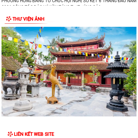
PHƯỜNG HỒNG BÀNG TỔ CHỨC HỘI NGHỊ SƠ KẾT 6 THÁNG ĐẦU NĂM
2026 CÔNG TÁC BẢO VỆ NỀN TẢNG TƯ TƯỞNG CỦA...
THƯ VIỆN ẢNH
Hội Cựu CAND phường Hồng Bàng đi thăm, tặng quà các gia đình
thương binh, thân nhân liệt sỹ CAND
Phường Hồng Bàng phát huy vai trò, nâng cao hiệu lực, hiệu quả hoạt
động của bộ máy chính quyền cơ...
TUỔI TRẺ PHƯỜNG HỒNG BÀNG TỔ CHỨC CHƯƠNG TRÌNH NÓI
CHUYỆN TRUYỀN THỐNG NHÂN KỶ NIỆM 79 NĂM NGÀY...
Đồng chí Nguyễn Văn Tuấn, Bí thư Đảng ủy phường Hồng Bàng được
Chủ tịch UBND thành phố tặng Bằng...
Đoàn lãnh đạo Đảng uỷ - HĐND - UBND - UBMTQ Việt Nam phường
Hồng Bàng thăm và tặng quà các gia đình...
PHƯỜNG HỒNG BÀNG PHỐI HỢP VỚI CÁC ĐƠN VỊ, DOANH NGHIỆP VÀ
CÁC NHÀ HẢO TÂM TỔ CHỨC TẶNG QUÀ TRI ÂN...
LIÊN KẾT WEB SITE
TUỔI TRẺ PHƯỜNG HỒNG BÀNG THĂM, TẶNG QUÀ CÁC GIA ĐÌNH