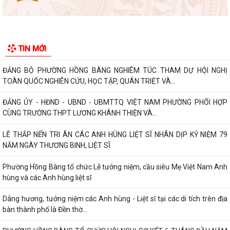
Phường Hồng Bàng tập huấn kiến thức về an toàn thực phẩm cho các
cơ sở kinh doanh dịch vụ ăn uống,...
HỘI NGƯỜI CAO TUỔI PHƯỜNG HỒNG BÀNG TỔ CHỨC HỘI NGHỊ SƠ
TIN MỚI
KẾT CÔNG TÁC HỘI 6 THÁNG ĐẦU NĂM 2026
ĐẢNG BỘ PHƯỜNG HỒNG BÀNG NGHIÊM TÚC THAM DỰ HỘI NGHỊ
TOÀN QUỐC NGHIÊN CỨU, HỌC TẬP, QUÁN TRIỆT VÀ...
ĐẢNG ỦY - HĐND - UBND - UBMTTQ VIỆT NAM PHƯỜNG PHỐI HỢP
CÙNG TRƯỜNG THPT LƯƠNG KHÁNH THIỆN VÀ...
LỄ THẮP NẾN TRI ÂN CÁC ANH HÙNG LIỆT SĨ NHÂN DỊP KỶ NIỆM 79
NĂM NGÀY THƯƠNG BINH, LIỆT SĨ
Phường Hồng Bàng tổ chức Lễ tưởng niệm, cầu siêu Mẹ Việt Nam Anh
hùng và các Anh hùng liệt sĩ
Dâng hương, tưởng niệm các Anh hùng - Liệt sĩ tại các di tích trên địa
bàn thành phố là Đền thờ...