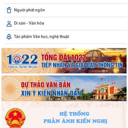
Người phát ngôn
Di sản - Văn hóa
Tác phẩm Văn học, nghệ thuật
Phường Hồng Bàng tổng kết và trao giải Cuộc thi chính luận về bảo vệ
nền tảng tư tưởng của Đảng năm...
PHƯỜNG HỒNG BÀNG NÂNG CAO CHẤT LƯỢNG SINH HOẠT CHI BỘ TỪ
CƠ SỞ
Trường Tiểu học Đinh Tiên Hoàng (phường Hồng Bàng) tăng kiến thức,
kỹ năng phòng chống đuối nước...