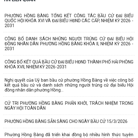
PHƯỜNG HỒNG BÀNG TỔNG KẾT CÔNG TÁC BẦU CỬ ĐẠI BIỂU
QUỐC HỘI KHÓA XVI VÀ ĐẠI BIỂU HĐND CÁC CẤP, NHIỆM KỲ 2026 -
2031
CÔNG BỐ DANH SÁCH NHỮNG NGƯỜI TRÚNG CỬ ĐẠI BIỂU HỘI
ĐỒNG NHÂN DÂN PHƯỜNG HỒNG BÀNG KHÓA II, NHIỆM KỲ 2026 -
2031
CÔNG BỐ KẾT QUẢ BẦU CỬ ĐẠI BIỂU HĐND THÀNH PHỐ HẢI PHÒNG
KHÓA XVII, NHIỆM KỲ 2026-2031
Nghị quyết của Uỷ ban bầu cử phường Hồng Bàng về việc công bố
kết quả bầu cử và danh sách những người trúng cử đại biểu Hội
đồng nhân dân phường Hồng...
CỬ TRI PHƯỜNG HỒNG BÀNG PHẤN KHỞI, TRÁCH NHIỆM TRONG
NGÀY HỘI TOÀN DÂN
PHƯỜNG HỒNG BÀNG SẴN SÀNG CHO NGÀY BẦU CỬ 15/3/2026
Phường Hồng Bàng đã triển khai đồng bộ nhiều hình thức tuyên