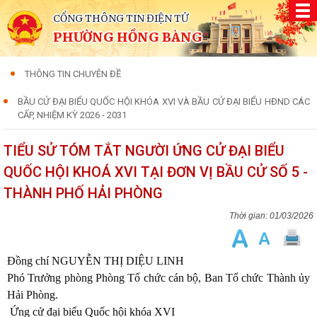
CỔNG THÔNG TIN ĐIỆN TỬ
PHƯỜNG HỒNG BÀNG
THÔNG TIN CHUYÊN ĐỀ
BẦU CỬ ĐẠI BIỂU QUỐC HỘI KHÓA XVI VÀ BẦU CỬ ĐẠI BIỂU HĐND CÁC
CẤP, NHIỆM KỲ 2026 - 2031
TIỂU SỬ TÓM TẮT NGƯỜI ỨNG CỬ ĐẠI BIỂU
QUỐC HỘI KHOÁ XVI TẠI ĐƠN VỊ BẦU CỬ SỐ 5 -
THÀNH PHỐ HẢI PHÒNG
01/03/2026
Đồng chí NGUYỄN THỊ DIỆU LINH
Phó Trưởng phòng Phòng Tổ chức cán bộ, Ban Tổ chức Thành ủy
Hải Phòng.
Ứng cử đại biểu Quốc hội khóa XVI