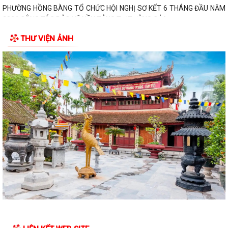
PHƯỜNG HỒNG BÀNG TỔ CHỨC HỘI NGHỊ SƠ KẾT 6 THÁNG ĐẦU NĂM
2026 CÔNG TÁC BẢO VỆ NỀN TẢNG TƯ TƯỞNG CỦA...
THƯ VIỆN ẢNH
Hội Cựu CAND phường Hồng Bàng đi thăm, tặng quà các gia đình
thương binh, thân nhân liệt sỹ CAND
Phường Hồng Bàng phát huy vai trò, nâng cao hiệu lực, hiệu quả hoạt
động của bộ máy chính quyền cơ...
TUỔI TRẺ PHƯỜNG HỒNG BÀNG TỔ CHỨC CHƯƠNG TRÌNH NÓI
CHUYỆN TRUYỀN THỐNG NHÂN KỶ NIỆM 79 NĂM NGÀY...
Đồng chí Nguyễn Văn Tuấn, Bí thư Đảng ủy phường Hồng Bàng được
Chủ tịch UBND thành phố tặng Bằng...
Đoàn lãnh đạo Đảng uỷ - HĐND - UBND - UBMTQ Việt Nam phường
Hồng Bàng thăm và tặng quà các gia đình...
PHƯỜNG HỒNG BÀNG PHỐI HỢP VỚI CÁC ĐƠN VỊ, DOANH NGHIỆP VÀ
CÁC NHÀ HẢO TÂM TỔ CHỨC TẶNG QUÀ TRI ÂN...