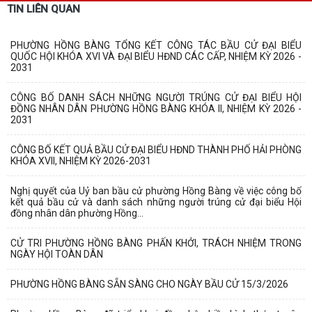
TIN LIÊN QUAN
PHƯỜNG HỒNG BÀNG TỔNG KẾT CÔNG TÁC BẦU CỬ ĐẠI BIỂU
QUỐC HỘI KHÓA XVI VÀ ĐẠI BIỂU HĐND CÁC CẤP, NHIỆM KỲ 2026 -
2031
CÔNG BỐ DANH SÁCH NHỮNG NGƯỜI TRÚNG CỬ ĐẠI BIỂU HỘI
ĐỒNG NHÂN DÂN PHƯỜNG HỒNG BÀNG KHÓA II, NHIỆM KỲ 2026 -
2031
CÔNG BỐ KẾT QUẢ BẦU CỬ ĐẠI BIỂU HĐND THÀNH PHỐ HẢI PHÒNG
KHÓA XVII, NHIỆM KỲ 2026-2031
Nghị quyết của Uỷ ban bầu cử phường Hồng Bàng về việc công bố
kết quả bầu cử và danh sách những người trúng cử đại biểu Hội
đồng nhân dân phường Hồng...
CỬ TRI PHƯỜNG HỒNG BÀNG PHẤN KHỞI, TRÁCH NHIỆM TRONG
NGÀY HỘI TOÀN DÂN
PHƯỜNG HỒNG BÀNG SẴN SÀNG CHO NGÀY BẦU CỬ 15/3/2026