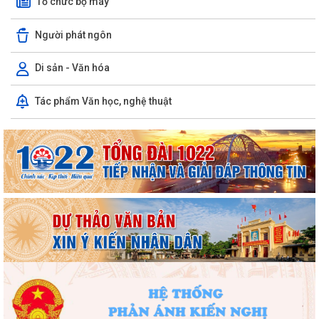
Tổ chức bộ máy
Người phát ngôn
Di sản - Văn hóa
Tác phẩm Văn học, nghệ thuật
Phường Hồng Bàng tổng kết và trao giải Cuộc thi chính luận về bảo vệ
nền tảng tư tưởng của Đảng năm...
PHƯỜNG HỒNG BÀNG NÂNG CAO CHẤT LƯỢNG SINH HOẠT CHI BỘ TỪ
CƠ SỞ
Trường Tiểu học Đinh Tiên Hoàng (phường Hồng Bàng) tăng kiến thức,
kỹ năng phòng chống đuối nước...