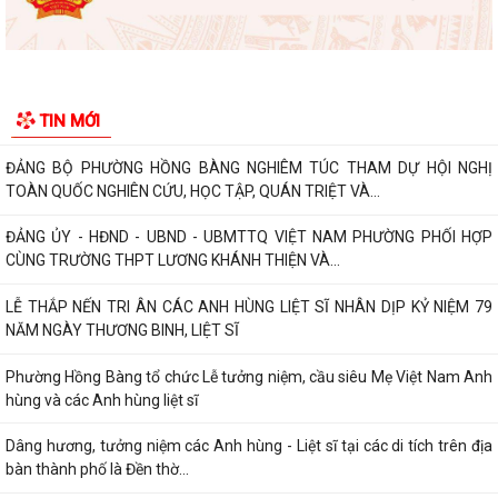
Phường Hồng Bàng tập huấn kiến thức về an toàn thực phẩm cho các
cơ sở kinh doanh dịch vụ ăn uống,...
HỘI NGƯỜI CAO TUỔI PHƯỜNG HỒNG BÀNG TỔ CHỨC HỘI NGHỊ SƠ
TIN MỚI
KẾT CÔNG TÁC HỘI 6 THÁNG ĐẦU NĂM 2026
ĐẢNG BỘ PHƯỜNG HỒNG BÀNG NGHIÊM TÚC THAM DỰ HỘI NGHỊ
TOÀN QUỐC NGHIÊN CỨU, HỌC TẬP, QUÁN TRIỆT VÀ...
ĐẢNG ỦY - HĐND - UBND - UBMTTQ VIỆT NAM PHƯỜNG PHỐI HỢP
CÙNG TRƯỜNG THPT LƯƠNG KHÁNH THIỆN VÀ...
LỄ THẮP NẾN TRI ÂN CÁC ANH HÙNG LIỆT SĨ NHÂN DỊP KỶ NIỆM 79
NĂM NGÀY THƯƠNG BINH, LIỆT SĨ
Phường Hồng Bàng tổ chức Lễ tưởng niệm, cầu siêu Mẹ Việt Nam Anh
hùng và các Anh hùng liệt sĩ
Dâng hương, tưởng niệm các Anh hùng - Liệt sĩ tại các di tích trên địa
bàn thành phố là Đền thờ...