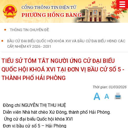
CỔNG THÔNG TIN ĐIỆN TỬ
PHƯỜNG HỒNG BÀNG
THÔNG TIN CHUYÊN ĐỀ
BẦU CỬ ĐẠI BIỂU QUỐC HỘI KHÓA XVI VÀ BẦU CỬ ĐẠI BIỂU HĐND CÁC
CẤP, NHIỆM KỲ 2026 - 2031
TIỂU SỬ TÓM TẮT NGƯỜI ỨNG CỬ ĐẠI BIỂU
QUỐC HỘI KHOÁ XVI TẠI ĐƠN VỊ BẦU CỬ SỐ 5 -
THÀNH PHỐ HẢI PHÒNG
01/03/2026
Đồng chí NGUYỄN THỊ THU HUỆ
Diễn viên Nhà hát chèo Xứ Đông, thành phố Hải Phòng.
Ứng cử đại biểu Quốc hội khóa XVI
Đơn vị bầu cử số 5 – Hải Phòng