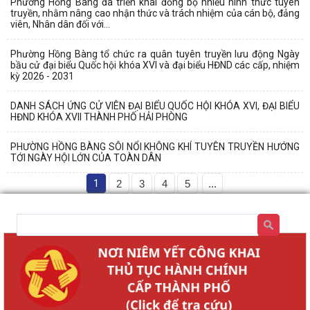
Phường Hồng Bàng đã triển khai đồng bộ nhiều hình thức tuyên
truyền, nhằm nâng cao nhận thức và trách nhiệm của cán bộ, đảng
viên, Nhân dân đối với...
Phường Hồng Bàng tổ chức ra quân tuyên truyền lưu động Ngày
bầu cử đại biểu Quốc hội khóa XVI và đại biểu HĐND các cấp, nhiệm
kỳ 2026 - 2031
DANH SÁCH ỨNG CỬ VIÊN ĐẠI BIỂU QUỐC HỘI KHÓA XVI, ĐẠI BIỂU
HĐND KHÓA XVII THÀNH PHỐ HẢI PHÒNG
PHƯỜNG HỒNG BÀNG SÔI NỔI KHÔNG KHÍ TUYÊN TRUYỀN HƯỚNG
TỚI NGÀY HỘI LỚN CỦA TOÀN DÂN
1
2
3
4
5
...