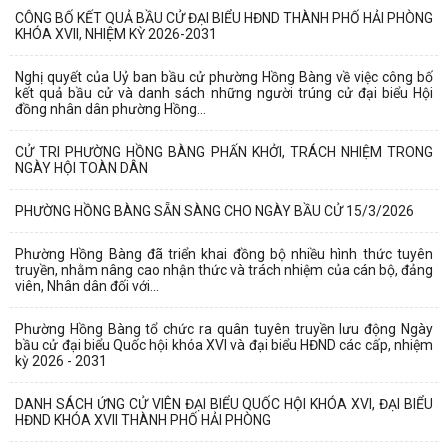
CÔNG BỐ KẾT QUẢ BẦU CỬ ĐẠI BIỂU HĐND THÀNH PHỐ HẢI PHÒNG
KHÓA XVII, NHIỆM KỲ 2026-2031
Nghị quyết của Uỷ ban bầu cử phường Hồng Bàng về việc công bố
kết quả bầu cử và danh sách những người trúng cử đại biểu Hội
đồng nhân dân phường Hồng...
CỬ TRI PHƯỜNG HỒNG BÀNG PHẤN KHỞI, TRÁCH NHIỆM TRONG
NGÀY HỘI TOÀN DÂN
PHƯỜNG HỒNG BÀNG SẴN SÀNG CHO NGÀY BẦU CỬ 15/3/2026
Phường Hồng Bàng đã triển khai đồng bộ nhiều hình thức tuyên
truyền, nhằm nâng cao nhận thức và trách nhiệm của cán bộ, đảng
viên, Nhân dân đối với...
Phường Hồng Bàng tổ chức ra quân tuyên truyền lưu động Ngày
bầu cử đại biểu Quốc hội khóa XVI và đại biểu HĐND các cấp, nhiệm
kỳ 2026 - 2031
DANH SÁCH ỨNG CỬ VIÊN ĐẠI BIỂU QUỐC HỘI KHÓA XVI, ĐẠI BIỂU
HĐND KHÓA XVII THÀNH PHỐ HẢI PHÒNG