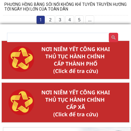
PHƯỜNG HỒNG BÀNG SÔI NỔI KHÔNG KHÍ TUYÊN TRUYỀN HƯỚNG
TỚI NGÀY HỘI LỚN CỦA TOÀN DÂN
1
2
3
4
5
...