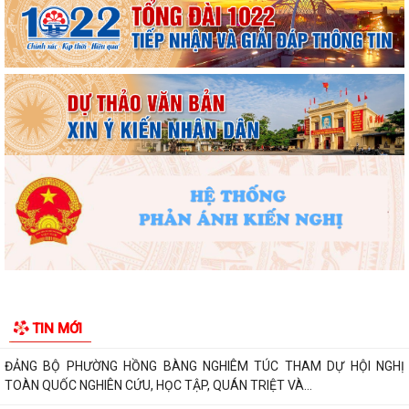
Phường Hồng Bàng tổng kết và trao giải Cuộc thi chính luận về bảo vệ
nền tảng tư tưởng của Đảng năm...
PHƯỜNG HỒNG BÀNG NÂNG CAO CHẤT LƯỢNG SINH HOẠT CHI BỘ TỪ
CƠ SỞ
Trường Tiểu học Đinh Tiên Hoàng (phường Hồng Bàng) tăng kiến thức,
kỹ năng phòng chống đuối nước...
Phường Hồng Bàng tập huấn kiến thức về an toàn thực phẩm cho các
cơ sở kinh doanh dịch vụ ăn uống,...
HỘI NGƯỜI CAO TUỔI PHƯỜNG HỒNG BÀNG TỔ CHỨC HỘI NGHỊ SƠ
TIN MỚI
KẾT CÔNG TÁC HỘI 6 THÁNG ĐẦU NĂM 2026
ĐẢNG BỘ PHƯỜNG HỒNG BÀNG NGHIÊM TÚC THAM DỰ HỘI NGHỊ
TOÀN QUỐC NGHIÊN CỨU, HỌC TẬP, QUÁN TRIỆT VÀ...