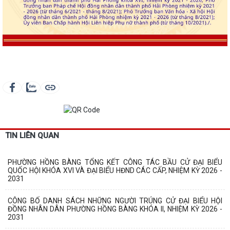
TIN LIÊN QUAN
PHƯỜNG HỒNG BÀNG TỔNG KẾT CÔNG TÁC BẦU CỬ ĐẠI BIỂU
QUỐC HỘI KHÓA XVI VÀ ĐẠI BIỂU HĐND CÁC CẤP, NHIỆM KỲ 2026 -
2031
CÔNG BỐ DANH SÁCH NHỮNG NGƯỜI TRÚNG CỬ ĐẠI BIỂU HỘI
ĐỒNG NHÂN DÂN PHƯỜNG HỒNG BÀNG KHÓA II, NHIỆM KỲ 2026 -
2031