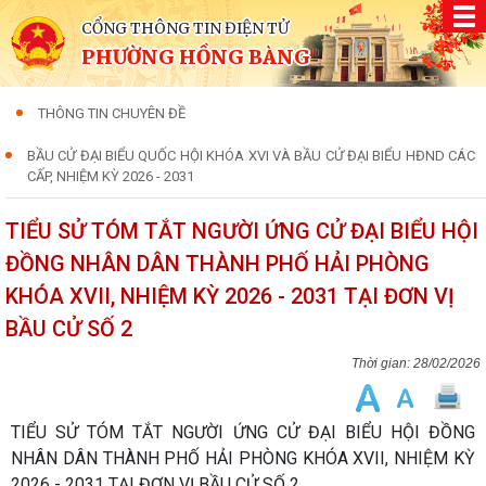
CỔNG THÔNG TIN ĐIỆN TỬ
PHƯỜNG HỒNG BÀNG
THÔNG TIN CHUYÊN ĐỀ
BẦU CỬ ĐẠI BIỂU QUỐC HỘI KHÓA XVI VÀ BẦU CỬ ĐẠI BIỂU HĐND CÁC
CẤP, NHIỆM KỲ 2026 - 2031
TIỂU SỬ TÓM TẮT NGƯỜI ỨNG CỬ ĐẠI BIỂU HỘI
ĐỒNG NHÂN DÂN THÀNH PHỐ HẢI PHÒNG
KHÓA XVII, NHIỆM KỲ 2026 - 2031 TẠI ĐƠN VỊ
BẦU CỬ SỐ 2
28/02/2026
TIỂU SỬ TÓM TẮT NGƯỜI ỨNG CỬ ĐẠI BIỂU HỘI ĐỒNG
NHÂN DÂN THÀNH PHỐ HẢI PHÒNG KHÓA XVII, NHIỆM KỲ
2026 - 2031 TẠI ĐƠN VỊ BẦU CỬ SỐ 2