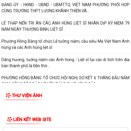
ĐẢNG ỦY - HĐND - UBND - UBMTTQ VIỆT NAM PHƯỜNG PHỐI HỢP
CÙNG TRƯỜNG THPT LƯƠNG KHÁNH THIỆN VÀ...
LỄ THẮP NẾN TRI ÂN CÁC ANH HÙNG LIỆT SĨ NHÂN DỊP KỶ NIỆM 79
NĂM NGÀY THƯƠNG BINH, LIỆT SĨ
Phường Hồng Bàng tổ chức Lễ tưởng niệm, cầu siêu Mẹ Việt Nam Anh
hùng và các Anh hùng liệt sĩ
Dâng hương, tưởng niệm các Anh hùng - Liệt sĩ tại các di tích trên địa
bàn thành phố là Đền thờ...
PHƯỜNG HỒNG BÀNG TỔ CHỨC HỘI NGHỊ SƠ KẾT 6 THÁNG ĐẦU NĂM
2026 CÔNG TÁC BẢO VỆ NỀN TẢNG TƯ TƯỞNG CỦA...
THƯ VIỆN ẢNH
Hội Cựu CAND phường Hồng Bàng đi thăm, tặng quà các gia đình
thương binh, thân nhân liệt sỹ CAND
Phường Hồng Bàng phát huy vai trò, nâng cao hiệu lực, hiệu quả hoạt
động của bộ máy chính quyền cơ...