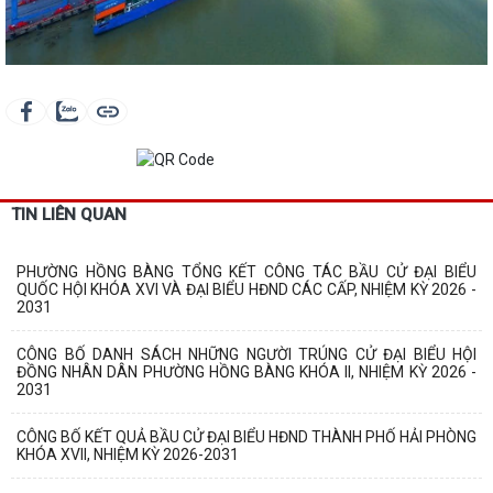
TIN LIÊN QUAN
PHƯỜNG HỒNG BÀNG TỔNG KẾT CÔNG TÁC BẦU CỬ ĐẠI BIỂU
QUỐC HỘI KHÓA XVI VÀ ĐẠI BIỂU HĐND CÁC CẤP, NHIỆM KỲ 2026 -
2031
CÔNG BỐ DANH SÁCH NHỮNG NGƯỜI TRÚNG CỬ ĐẠI BIỂU HỘI
ĐỒNG NHÂN DÂN PHƯỜNG HỒNG BÀNG KHÓA II, NHIỆM KỲ 2026 -
2031
CÔNG BỐ KẾT QUẢ BẦU CỬ ĐẠI BIỂU HĐND THÀNH PHỐ HẢI PHÒNG
KHÓA XVII, NHIỆM KỲ 2026-2031