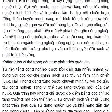
Theo đó, Hải Phòng hướng tới xây dựng thành phố cảng công
nghiệp hiện đại, văn minh, sinh thái và đáng sống; lấy công
nghiệp, kinh tế biển và logistics làm ba trụ cột chiến lược,
đồng thời chuyển mạnh sang mô hình tăng trưởng dựa trên
chất lượng, hiệu quả và đổi mới sáng tạo. Quy hoạch cũng xác
lập rõ không gian phát triển mở về phía biển, gắn công nghiệp
với hệ thống cảng biển, logistics và chuỗi cung ứng toàn cầu;
ưu tiên các ngành công nghiệp công nghệ cao, sản xuất sạch,
thân thiện môi trường, phù hợp với xu thế chuyển đổi xanh và
phát triển bền vững.
Khẳng định vị thế trong cấu trúc phát triển quốc gia
Từ nền tảng công nghiệp được bồi đắp qua nhiều nhiệm kỳ,
cùng với các cơ chế chính sách đặc thù và tầm nhìn chiến
lược, Hải Phòng đang từng bước chuyển mình từ vai trò đầu
tàu công nghiệp sang vị thế cực tăng trưởng mới của đất
nước. Quá trình này không chỉ được đo đếm bằng các chỉ số
tăng trưởng, mà còn thể hiện ở sự chuyển dịch về chất lượng
phát triển, hiệu quả sử dụng nguồn lực và khả năng dẫn dắt
các dòng đầu tư sản xuất có giá trị gia tăng cao. Trong giai