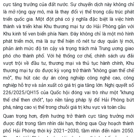
cực tăng trưởng của đất nước. Sự chuyển dịch này không chỉ
là mở rộng quy mô, mà là thay đổi vị thế trong cấu trúc phát
triển quốc gia. Một đột phá có ý nghĩa đặc biệt là việc hình
thành và triển khai Khu thương mại tự do Hải Phòng gắn với
Khu kinh tế ven biển phía Nam. Đây không chỉ là một mô hình
phát triển mới, mà là sự thể hiện rõ nét tư duy quản lý mới,
phản ánh mức độ tin cậy và trọng trách mà Trung ương giao
phó cho thành phố. Với hệ thống cơ chế, chính sách ưu đãi
vượt trội về đầu tư, thương mại và thủ tục hành chính, Khu
thương mại tự do được kỳ vọng trở thành “không gian thể chế
mở”, thu hút các dự án công nghiệp công nghệ cao, công
nghiệp hỗ trợ và sản xuất có giá trị gia tăng lớn. Nghị quyết số
226/2025/QH15 của Quốc hội đóng vai trò như một “khung
thể chế then chốt”, tạo nền tảng pháp lý để Hải Phòng bứt
phá, nâng cao vị thế trong chuỗi giá trị khu vực và toàn cầu.
Quan trọng hơn, định hướng trở thành cực tăng trưởng mới
được đặt trong tầm nhìn dài hạn, thông qua Quy hoạch thành
phố Hải Phòng thời kỳ 2021–2030, tầm nhìn đến năm 2050.