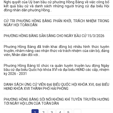
Nghị quyết của Uỷ ban bầu cử phường Hồng Bàng về việc công bố
kết quả bầu cử và danh sách những người trúng cử đại biểu Hội
đồng nhân dân phường Hồng...
CỬ TRI PHƯỜNG HỒNG BÀNG PHẤN KHỞI, TRÁCH NHIỆM TRONG
NGÀY HỘI TOÀN DÂN
PHƯỜNG HỒNG BÀNG SẴN SÀNG CHO NGÀY BẦU CỬ 15/3/2026
Phường Hồng Bàng đã triển khai đồng bộ nhiều hình thức tuyên
truyền, nhằm nâng cao nhận thức và trách nhiệm của cán bộ, đảng
viên, Nhân dân đối với...
Phường Hồng Bàng tổ chức ra quân tuyên truyền lưu động Ngày
bầu cử đại biểu Quốc hội khóa XVI và đại biểu HĐND các cấp, nhiệm
kỳ 2026 - 2031
DANH SÁCH ỨNG CỬ VIÊN ĐẠI BIỂU QUỐC HỘI KHÓA XVI, ĐẠI BIỂU
HĐND KHÓA XVII THÀNH PHỐ HẢI PHÒNG
PHƯỜNG HỒNG BÀNG SÔI NỔI KHÔNG KHÍ TUYÊN TRUYỀN HƯỚNG
TỚI NGÀY HỘI LỚN CỦA TOÀN DÂN
1
2
3
4
5
...