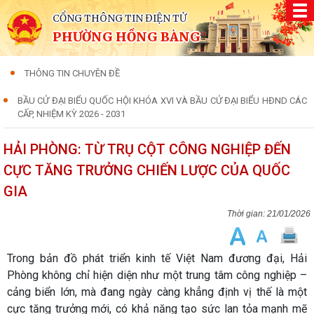
CỔNG THÔNG TIN ĐIỆN TỬ
PHƯỜNG HỒNG BÀNG
THÔNG TIN CHUYÊN ĐỀ
BẦU CỬ ĐẠI BIỂU QUỐC HỘI KHÓA XVI VÀ BẦU CỬ ĐẠI BIỂU HĐND CÁC
CẤP, NHIỆM KỲ 2026 - 2031
HẢI PHÒNG: TỪ TRỤ CỘT CÔNG NGHIỆP ĐẾN
CỰC TĂNG TRƯỞNG CHIẾN LƯỢC CỦA QUỐC
GIA
21/01/2026
Trong bản đồ phát triển kinh tế Việt Nam đương đại, Hải
Phòng không chỉ hiện diện như một trung tâm công nghiệp –
cảng biển lớn, mà đang ngày càng khẳng định vị thế là một
cực tăng trưởng mới, có khả năng tạo sức lan tỏa mạnh mẽ