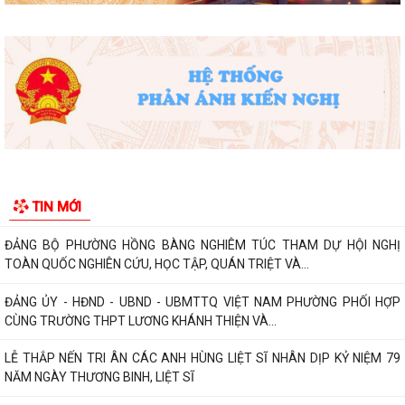
Phường Hồng Bàng tổng kết và trao giải Cuộc thi chính luận về bảo vệ
nền tảng tư tưởng của Đảng năm...
PHƯỜNG HỒNG BÀNG NÂNG CAO CHẤT LƯỢNG SINH HOẠT CHI BỘ TỪ
CƠ SỞ
Trường Tiểu học Đinh Tiên Hoàng (phường Hồng Bàng) tăng kiến thức,
kỹ năng phòng chống đuối nước...
Phường Hồng Bàng tập huấn kiến thức về an toàn thực phẩm cho các
cơ sở kinh doanh dịch vụ ăn uống,...
HỘI NGƯỜI CAO TUỔI PHƯỜNG HỒNG BÀNG TỔ CHỨC HỘI NGHỊ SƠ
TIN MỚI
KẾT CÔNG TÁC HỘI 6 THÁNG ĐẦU NĂM 2026
ĐẢNG BỘ PHƯỜNG HỒNG BÀNG NGHIÊM TÚC THAM DỰ HỘI NGHỊ
TOÀN QUỐC NGHIÊN CỨU, HỌC TẬP, QUÁN TRIỆT VÀ...
ĐẢNG ỦY - HĐND - UBND - UBMTTQ VIỆT NAM PHƯỜNG PHỐI HỢP
CÙNG TRƯỜNG THPT LƯƠNG KHÁNH THIỆN VÀ...