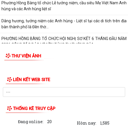
LỄ THẮP NẾN TRI ÂN CÁC ANH HÙNG LIỆT SĨ NHÂN DỊP KỶ NIỆM 79
NĂM NGÀY THƯƠNG BINH, LIỆT SĨ
Phường Hồng Bàng tổ chức Lễ tưởng niệm, cầu siêu Mẹ Việt Nam Anh
hùng và các Anh hùng liệt sĩ
Dâng hương, tưởng niệm các Anh hùng - Liệt sĩ tại các di tích trên địa
bàn thành phố là Đền thờ...
PHƯỜNG HỒNG BÀNG TỔ CHỨC HỘI NGHỊ SƠ KẾT 6 THÁNG ĐẦU NĂM
2026 CÔNG TÁC BẢO VỆ NỀN TẢNG TƯ TƯỞNG CỦA...
THƯ VIỆN ẢNH
Hội Cựu CAND phường Hồng Bàng đi thăm, tặng quà các gia đình
thương binh, thân nhân liệt sỹ CAND
Phường Hồng Bàng phát huy vai trò, nâng cao hiệu lực, hiệu quả hoạt
động của bộ máy chính quyền cơ...
TUỔI TRẺ PHƯỜNG HỒNG BÀNG TỔ CHỨC CHƯƠNG TRÌNH NÓI
CHUYỆN TRUYỀN THỐNG NHÂN KỶ NIỆM 79 NĂM NGÀY...
Đồng chí Nguyễn Văn Tuấn, Bí thư Đảng ủy phường Hồng Bàng được