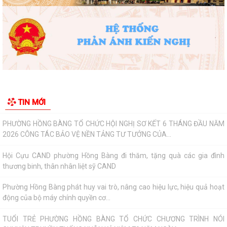
CÙNG TRƯỜNG THPT LƯƠNG KHÁNH THIỆN VÀ...
LỄ THẮP NẾN TRI ÂN CÁC ANH HÙNG LIỆT SĨ NHÂN DỊP KỶ NIỆM 79
NĂM NGÀY THƯƠNG BINH, LIỆT SĨ
Phường Hồng Bàng tổ chức Lễ tưởng niệm, cầu siêu Mẹ Việt Nam Anh
hùng và các Anh hùng liệt sĩ
Dâng hương, tưởng niệm các Anh hùng - Liệt sĩ tại các di tích trên địa
TIN MỚI
bàn thành phố là Đền thờ...
PHƯỜNG HỒNG BÀNG TỔ CHỨC HỘI NGHỊ SƠ KẾT 6 THÁNG ĐẦU NĂM
2026 CÔNG TÁC BẢO VỆ NỀN TẢNG TƯ TƯỞNG CỦA...
Hội Cựu CAND phường Hồng Bàng đi thăm, tặng quà các gia đình
thương binh, thân nhân liệt sỹ CAND
Phường Hồng Bàng phát huy vai trò, nâng cao hiệu lực, hiệu quả hoạt
động của bộ máy chính quyền cơ...
TUỔI TRẺ PHƯỜNG HỒNG BÀNG TỔ CHỨC CHƯƠNG TRÌNH NÓI