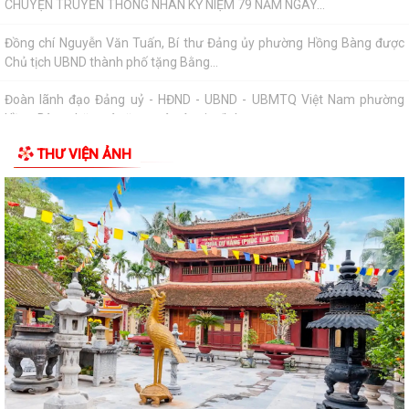
CHUYỆN TRUYỀN THỐNG NHÂN KỶ NIỆM 79 NĂM NGÀY...
Đồng chí Nguyễn Văn Tuấn, Bí thư Đảng ủy phường Hồng Bàng được
Chủ tịch UBND thành phố tặng Bằng...
Đoàn lãnh đạo Đảng uỷ - HĐND - UBND - UBMTQ Việt Nam phường
Hồng Bàng thăm và tặng quà các gia đình...
THƯ VIỆN ẢNH
PHƯỜNG HỒNG BÀNG PHỐI HỢP VỚI CÁC ĐƠN VỊ, DOANH NGHIỆP VÀ
CÁC NHÀ HẢO TÂM TỔ CHỨC TẶNG QUÀ TRI ÂN...
TUỔI TRẺ PHƯỜNG HỒNG BÀNG THĂM, TẶNG QUÀ CÁC GIA ĐÌNH
CHÍNH SÁCH NHÂN KỶ NIỆM 79 NĂM NGÀY THƯƠNG...
Đoàn lãnh đạo Đảng uỷ - HĐND - UBND - UBMTQ Việt Nam phường
Hồng Bàng thăm và tặng quà các gia đình...
THÔNG BÁO: Tổ chức Lễ tưởng niệm và cầu siêu các Bà mẹ Việt Nam
anh hùng, Anh hùng Liệt sĩ nhân...
Đoàn lãnh đạo Đảng uỷ - HĐND - UBND - UBMTQ Việt Nam phường
Hồng Bàng thăm và tặng quà các gia đình...