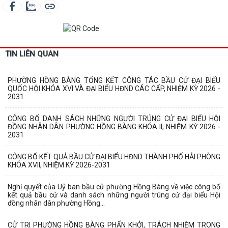
TIN LIÊN QUAN
PHƯỜNG HỒNG BÀNG TỔNG KẾT CÔNG TÁC BẦU CỬ ĐẠI BIỂU
QUỐC HỘI KHÓA XVI VÀ ĐẠI BIỂU HĐND CÁC CẤP, NHIỆM KỲ 2026 -
2031
CÔNG BỐ DANH SÁCH NHỮNG NGƯỜI TRÚNG CỬ ĐẠI BIỂU HỘI
ĐỒNG NHÂN DÂN PHƯỜNG HỒNG BÀNG KHÓA II, NHIỆM KỲ 2026 -
2031
CÔNG BỐ KẾT QUẢ BẦU CỬ ĐẠI BIỂU HĐND THÀNH PHỐ HẢI PHÒNG
KHÓA XVII, NHIỆM KỲ 2026-2031
Nghị quyết của Uỷ ban bầu cử phường Hồng Bàng về việc công bố
kết quả bầu cử và danh sách những người trúng cử đại biểu Hội
đồng nhân dân phường Hồng...
CỬ TRI PHƯỜNG HỒNG BÀNG PHẤN KHỞI, TRÁCH NHIỆM TRONG