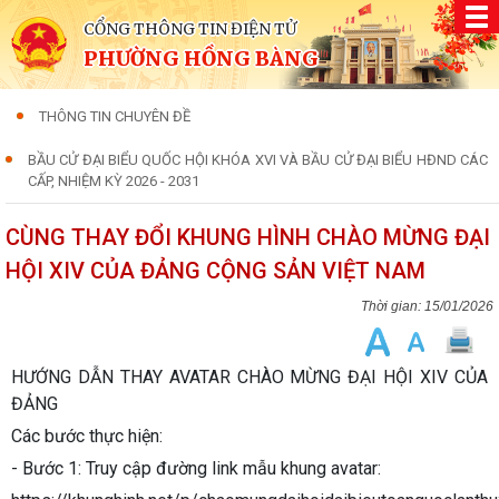
CỔNG THÔNG TIN ĐIỆN TỬ
PHƯỜNG HỒNG BÀNG
THÔNG TIN CHUYÊN ĐỀ
BẦU CỬ ĐẠI BIỂU QUỐC HỘI KHÓA XVI VÀ BẦU CỬ ĐẠI BIỂU HĐND CÁC
CẤP, NHIỆM KỲ 2026 - 2031
CÙNG THAY ĐỔI KHUNG HÌNH CHÀO MỪNG ĐẠI
HỘI XIV CỦA ĐẢNG CỘNG SẢN VIỆT NAM
15/01/2026
HƯỚNG DẪN THAY AVATAR CHÀO MỪNG ĐẠI HỘI XIV CỦA
ĐẢNG
Các bước thực hiện:
- Bước 1: Truy cập đường link mẫu khung avatar: