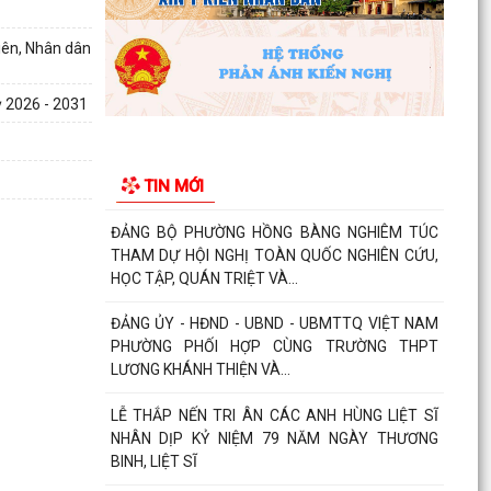
chống đuối nước...
iên, Nhân dân
Phường Hồng Bàng tập huấn kiến thức về an
toàn thực phẩm cho các cơ sở kinh doanh dịch
vụ ăn uống,...
ỳ 2026 - 2031
HỘI NGƯỜI CAO TUỔI PHƯỜNG HỒNG BÀNG TỔ
CHỨC HỘI NGHỊ SƠ KẾT CÔNG TÁC HỘI 6
TIN MỚI
THÁNG ĐẦU NĂM 2026
ĐẢNG BỘ PHƯỜNG HỒNG BÀNG NGHIÊM TÚC
THAM DỰ HỘI NGHỊ TOÀN QUỐC NGHIÊN CỨU,
HỌC TẬP, QUÁN TRIỆT VÀ...
ĐẢNG ỦY - HĐND - UBND - UBMTTQ VIỆT NAM
PHƯỜNG PHỐI HỢP CÙNG TRƯỜNG THPT
LƯƠNG KHÁNH THIỆN VÀ...
LỄ THẮP NẾN TRI ÂN CÁC ANH HÙNG LIỆT SĨ
NHÂN DỊP KỶ NIỆM 79 NĂM NGÀY THƯƠNG
BINH, LIỆT SĨ