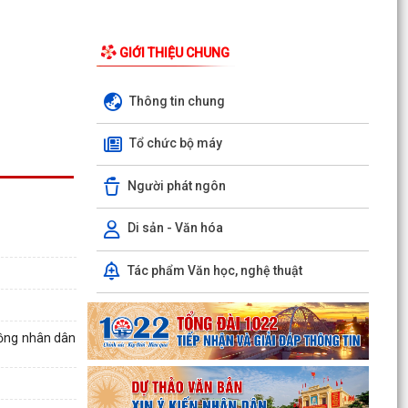
GIỚI THIỆU CHUNG
Thông tin chung
Tổ chức bộ máy
Người phát ngôn
Di sản - Văn hóa
Phường Hồng Bàng tổng kết và trao giải Cuộc
1
thi chính luận về bảo vệ nền tảng tư tưởng của
Tác phẩm Văn học, nghệ thuật
Đảng năm...
PHƯỜNG HỒNG BÀNG NÂNG CAO CHẤT LƯỢNG
SINH HOẠT CHI BỘ TỪ CƠ SỞ
đồng nhân dân
Trường Tiểu học Đinh Tiên Hoàng (phường
Hồng Bàng) tăng kiến thức, kỹ năng phòng