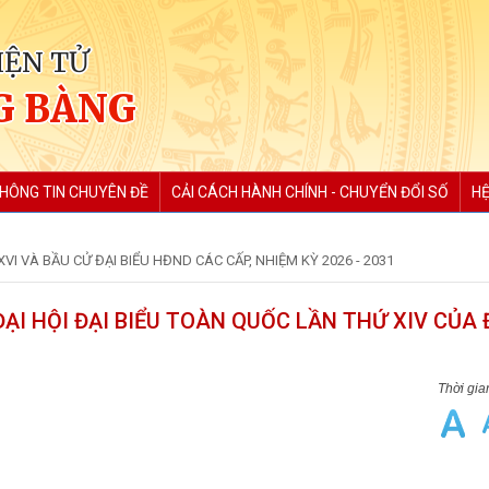
IỆN TỬ
G BÀNG
HÔNG TIN CHUYÊN ĐỀ
CẢI CÁCH HÀNH CHÍNH - CHUYỂN ĐỔI SỐ
HỆ
VI VÀ BẦU CỬ ĐẠI BIỂU HĐND CÁC CẤP, NHIỆM KỲ 2026 - 2031
ẠI HỘI ĐẠI BIỂU TOÀN QUỐC LẦN THỨ XIV CỦA