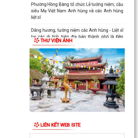
Phường Hồng Bàng tổ chức Lễ tưởng niệm, cầu
siêu Mẹ Việt Nam Anh hùng và các Anh hùng
liệt sĩ
Dâng hương, tưởng niệm các Anh hùng - Liệt sĩ
tại các di tích trên địa bàn thành phố là Đền
THƯ VIỆN ẢNH
thờ...
PHƯỜNG HỒNG BÀNG TỔ CHỨC HỘI NGHỊ SƠ
KẾT 6 THÁNG ĐẦU NĂM 2026 CÔNG TÁC BẢO
VỆ NỀN TẢNG TƯ TƯỞNG CỦA...
Hội Cựu CAND phường Hồng Bàng đi thăm, tặng
quà các gia đình thương binh, thân nhân liệt sỹ
CAND
Phường Hồng Bàng phát huy vai trò, nâng cao
hiệu lực, hiệu quả hoạt động của bộ máy chính
quyền cơ...
LIÊN KẾT WEB SITE
TUỔI TRẺ PHƯỜNG HỒNG BÀNG TỔ CHỨC