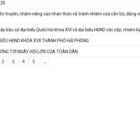
026
ên truyền, nhằm nâng cao nhận thức và trách nhiệm của cán bộ, đảng v
y bầu cử đại biểu Quốc hội khóa XVI và đại biểu HĐND các cấp, nhiệm k
 BIỂU HĐND KHÓA XVII THÀNH PHỐ HẢI PHÒNG
ỚNG TỚI NGÀY HỘI LỚN CỦA TOÀN DÂN
2
3
4
5
...