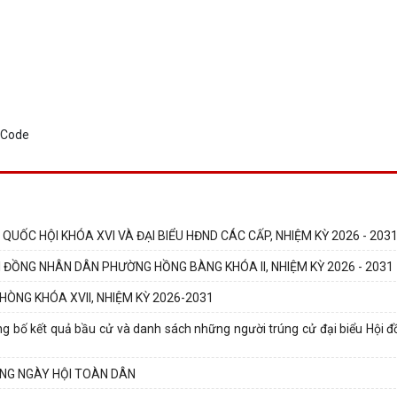
UỐC HỘI KHÓA XVI VÀ ĐẠI BIỂU HĐND CÁC CẤP, NHIỆM KỲ 2026 - 203
 ĐỒNG NHÂN DÂN PHƯỜNG HỒNG BÀNG KHÓA II, NHIỆM KỲ 2026 - 2031
HÒNG KHÓA XVII, NHIỆM KỲ 2026-2031
g bố kết quả bầu cử và danh sách những người trúng cử đại biểu Hội 
ONG NGÀY HỘI TOÀN DÂN