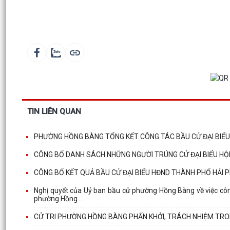
TIN LIÊN QUAN
PHƯỜNG HỒNG BÀNG TỔNG KẾT CÔNG TÁC BẦU CỬ ĐẠI BIỂU Q
CÔNG BỐ DANH SÁCH NHỮNG NGƯỜI TRÚNG CỬ ĐẠI BIỂU HỘI
CÔNG BỐ KẾT QUẢ BẦU CỬ ĐẠI BIỂU HĐND THÀNH PHỐ HẢI P
Nghị quyết của Uỷ ban bầu cử phường Hồng Bàng về việc côn
phường Hồng...
CỬ TRI PHƯỜNG HỒNG BÀNG PHẤN KHỞI, TRÁCH NHIỆM TR