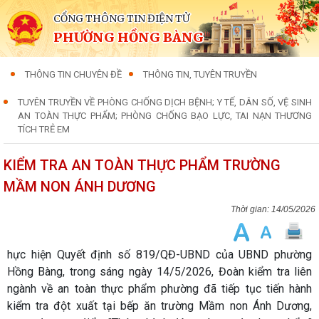
CỔNG THÔNG TIN ĐIỆN TỬ
PHƯỜNG HỒNG BÀNG
THÔNG TIN CHUYÊN ĐỀ
THÔNG TIN, TUYÊN TRUYỀN
TUYÊN TRUYỀN VỀ PHÒNG CHỐNG DỊCH BỆNH; Y TẾ, DÂN SỐ, VỆ SINH
AN TOÀN THỰC PHẨM; PHÒNG CHỐNG BẠO LỰC, TAI NẠN THƯƠNG
TÍCH TRẺ EM
KIỂM TRA AN TOÀN THỰC PHẨM TRƯỜNG
MẦM NON ÁNH DƯƠNG
14/05/2026
hực hiện Quyết định số 819/QĐ-UBND của UBND phường
Hồng Bàng, trong sáng ngày 14/5/2026, Đoàn kiểm tra liên
ngành về an toàn thực phẩm phường đã tiếp tục tiến hành
kiểm tra đột xuất tại bếp ăn trường Mầm non Ánh Dương,