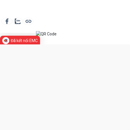
Đã kết nối EMC
TIN LIÊN QUAN
THÔNG BÁO VỀ VIỆC THU HỒI SẢN PHẨM BẢO VỆ SỨC KHOẺ LÀ
HÀNG GIẢ, HÀNG KÉM CHẤT LƯỢNG
KIỂM TRA AN TOÀN THỰC PHẨM TRƯỜNG TIỂU HỌC ĐINH TIÊN
HOÀNG
KIỂM TRA AN TOÀN THỰC PHẨM TRƯỜNG MẦM NON HOÀNG VĂN
THỤ
KIỂM TRA AN TOÀN THỰC PHẨM TRƯỜNG TIỂU HỌC NGUYỄN HUỆ
KIỂM TRA AN TOÀN THỰC PHẨM TRƯỜNG MẦM NON TRẠI CHUỐI