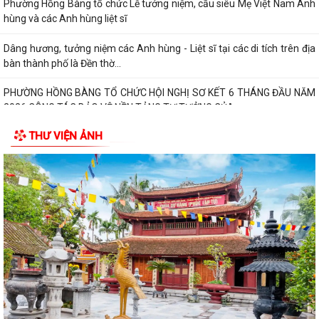
Phường Hồng Bàng tổ chức Lễ tưởng niệm, cầu siêu Mẹ Việt Nam Anh
hùng và các Anh hùng liệt sĩ
Dâng hương, tưởng niệm các Anh hùng - Liệt sĩ tại các di tích trên địa
bàn thành phố là Đền thờ...
PHƯỜNG HỒNG BÀNG TỔ CHỨC HỘI NGHỊ SƠ KẾT 6 THÁNG ĐẦU NĂM
2026 CÔNG TÁC BẢO VỆ NỀN TẢNG TƯ TƯỞNG CỦA...
THƯ VIỆN ẢNH
Hội Cựu CAND phường Hồng Bàng đi thăm, tặng quà các gia đình
thương binh, thân nhân liệt sỹ CAND
Phường Hồng Bàng phát huy vai trò, nâng cao hiệu lực, hiệu quả hoạt
động của bộ máy chính quyền cơ...
TUỔI TRẺ PHƯỜNG HỒNG BÀNG TỔ CHỨC CHƯƠNG TRÌNH NÓI
CHUYỆN TRUYỀN THỐNG NHÂN KỶ NIỆM 79 NĂM NGÀY...
Đồng chí Nguyễn Văn Tuấn, Bí thư Đảng ủy phường Hồng Bàng được
Chủ tịch UBND thành phố tặng Bằng...
Đoàn lãnh đạo Đảng uỷ - HĐND - UBND - UBMTQ Việt Nam phường