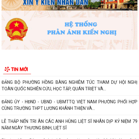
PHƯỜNG HỒNG BÀNG NÂNG CAO CHẤT LƯỢNG SINH HOẠT CHI BỘ TỪ
CƠ SỞ
Trường Tiểu học Đinh Tiên Hoàng (phường Hồng Bàng) tăng kiến thức,
kỹ năng phòng chống đuối nước...
Phường Hồng Bàng tập huấn kiến thức về an toàn thực phẩm cho các
cơ sở kinh doanh dịch vụ ăn uống,...
HỘI NGƯỜI CAO TUỔI PHƯỜNG HỒNG BÀNG TỔ CHỨC HỘI NGHỊ SƠ
TIN MỚI
KẾT CÔNG TÁC HỘI 6 THÁNG ĐẦU NĂM 2026
ĐẢNG BỘ PHƯỜNG HỒNG BÀNG NGHIÊM TÚC THAM DỰ HỘI NGHỊ
TOÀN QUỐC NGHIÊN CỨU, HỌC TẬP, QUÁN TRIỆT VÀ...
ĐẢNG ỦY - HĐND - UBND - UBMTTQ VIỆT NAM PHƯỜNG PHỐI HỢP
CÙNG TRƯỜNG THPT LƯƠNG KHÁNH THIỆN VÀ...
LỄ THẮP NẾN TRI ÂN CÁC ANH HÙNG LIỆT SĨ NHÂN DỊP KỶ NIỆM 79
NĂM NGÀY THƯƠNG BINH, LIỆT SĨ