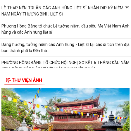
PHƯỜNG HỒNG BÀNG TỔ CHỨC HỘI NGHỊ SƠ KẾT 6 THÁNG ĐẦU NĂM
2026 CÔNG TÁC BẢO VỆ NỀN TẢNG TƯ TƯỞNG CỦA...
Hội Cựu CAND phường Hồng Bàng đi thăm, tặng quà các gia đình
thương binh, thân nhân liệt sỹ CAND
Phường Hồng Bàng phát huy vai trò, nâng cao hiệu lực, hiệu quả hoạt
động của bộ máy chính quyền cơ...
TUỔI TRẺ PHƯỜNG HỒNG BÀNG TỔ CHỨC CHƯƠNG TRÌNH NÓI
CHUYỆN TRUYỀN THỐNG NHÂN KỶ NIỆM 79 NĂM NGÀY...
Đồng chí Nguyễn Văn Tuấn, Bí thư Đảng ủy phường Hồng Bàng được
THƯ VIỆN ẢNH
Chủ tịch UBND thành phố tặng Bằng...
Đoàn lãnh đạo Đảng uỷ - HĐND - UBND - UBMTQ Việt Nam phường
Hồng Bàng thăm và tặng quà các gia đình...
PHƯỜNG HỒNG BÀNG PHỐI HỢP VỚI CÁC ĐƠN VỊ, DOANH NGHIỆP VÀ
CÁC NHÀ HẢO TÂM TỔ CHỨC TẶNG QUÀ TRI ÂN...