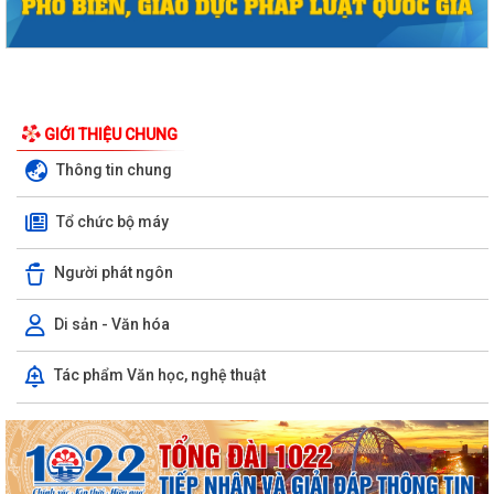
GIỚI THIỆU CHUNG
Thông tin chung
Tổ chức bộ máy
Người phát ngôn
Phường Hồng Bàng tổng kết và trao giải Cuộc thi chính luận về bảo vệ
Di sản - Văn hóa
nền tảng tư tưởng của Đảng năm...
Tác phẩm Văn học, nghệ thuật
PHƯỜNG HỒNG BÀNG NÂNG CAO CHẤT LƯỢNG SINH HOẠT CHI BỘ TỪ
CƠ SỞ
Trường Tiểu học Đinh Tiên Hoàng (phường Hồng Bàng) tăng kiến thức,
kỹ năng phòng chống đuối nước...