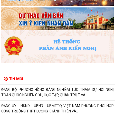
Phường Hồng Bàng tập huấn kiến thức về an toàn thực phẩm cho các
cơ sở kinh doanh dịch vụ ăn uống,...
HỘI NGƯỜI CAO TUỔI PHƯỜNG HỒNG BÀNG TỔ CHỨC HỘI NGHỊ SƠ
KẾT CÔNG TÁC HỘI 6 THÁNG ĐẦU NĂM 2026
ĐẢNG BỘ PHƯỜNG HỒNG BÀNG NGHIÊM TÚC THAM DỰ HỘI NGHỊ
TOÀN QUỐC NGHIÊN CỨU, HỌC TẬP, QUÁN TRIỆT VÀ...
ĐẢNG ỦY - HĐND - UBND - UBMTTQ VIỆT NAM PHƯỜNG PHỐI HỢP
CÙNG TRƯỜNG THPT LƯƠNG KHÁNH THIỆN VÀ...
LỄ THẮP NẾN TRI ÂN CÁC ANH HÙNG LIỆT SĨ NHÂN DỊP KỶ NIỆM 79
NĂM NGÀY THƯƠNG BINH, LIỆT SĨ
TIN MỚI
Phường Hồng Bàng tổ chức Lễ tưởng niệm, cầu siêu Mẹ Việt Nam Anh
hùng và các Anh hùng liệt sĩ
Dâng hương, tưởng niệm các Anh hùng - Liệt sĩ tại các di tích trên địa
bàn thành phố là Đền thờ...