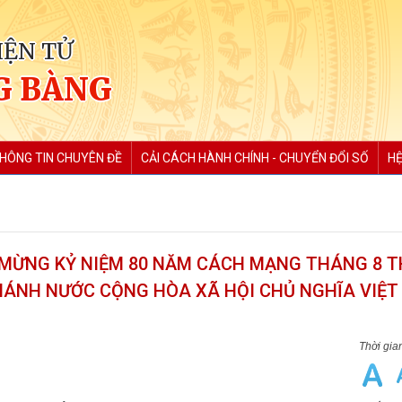
IỆN TỬ
G BÀNG
HÔNG TIN CHUYÊN ĐỀ
CẢI CÁCH HÀNH CHÍNH - CHUYỂN ĐỔI SỐ
HỆ
 MỪNG KỶ NIỆM 80 NĂM CÁCH MẠNG THÁNG 8 
 KHÁNH NƯỚC CỘNG HÒA XÃ HỘI CHỦ NGHĨA VIỆ