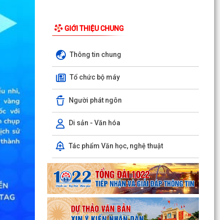
GIỚI THIỆU CHUNG
Phường Hồng Bàng tổng kết và trao giải Cuộc
Thông tin chung
thi chính luận về bảo vệ nền tảng tư tưởng của
Đảng năm...
Tổ chức bộ máy
PHƯỜNG HỒNG BÀNG NÂNG CAO CHẤT LƯỢNG
Người phát ngôn
SINH HOẠT CHI BỘ TỪ CƠ SỞ
Di sản - Văn hóa
Trường Tiểu học Đinh Tiên Hoàng (phường
Hồng Bàng) tăng kiến thức, kỹ năng phòng
chống đuối nước...
Tác phẩm Văn học, nghệ thuật
Phường Hồng Bàng tập huấn kiến thức về an
toàn thực phẩm cho các cơ sở kinh doanh dịch
vụ ăn uống,...
HỘI NGƯỜI CAO TUỔI PHƯỜNG HỒNG BÀNG TỔ
CHỨC HỘI NGHỊ SƠ KẾT CÔNG TÁC HỘI 6