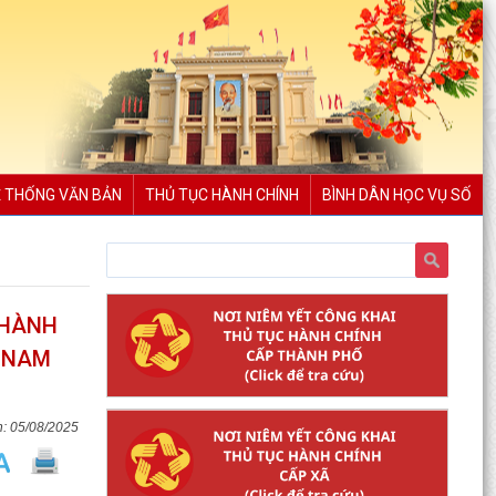
 THỐNG VĂN BẢN
THỦ TỤC HÀNH CHÍNH
BÌNH DÂN HỌC VỤ SỐ
THÀNH
T NAM
05/08/2025