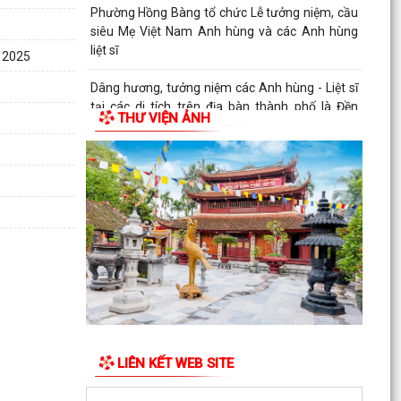
PHƯỜNG HỒNG BÀNG TỔ CHỨC HỘI NGHỊ SƠ
KẾT 6 THÁNG ĐẦU NĂM 2026 CÔNG TÁC BẢO
 2025
VỆ NỀN TẢNG TƯ TƯỞNG CỦA...
Hội Cựu CAND phường Hồng Bàng đi thăm, tặng
quà các gia đình thương binh, thân nhân liệt sỹ
THƯ VIỆN ẢNH
CAND
Phường Hồng Bàng phát huy vai trò, nâng cao
hiệu lực, hiệu quả hoạt động của bộ máy chính
quyền cơ...
TUỔI TRẺ PHƯỜNG HỒNG BÀNG TỔ CHỨC
CHƯƠNG TRÌNH NÓI CHUYỆN TRUYỀN THỐNG
NHÂN KỶ NIỆM 79 NĂM NGÀY...
Đồng chí Nguyễn Văn Tuấn, Bí thư Đảng ủy
phường Hồng Bàng được Chủ tịch UBND thành
phố tặng Bằng...
LIÊN KẾT WEB SITE
Đoàn lãnh đạo Đảng uỷ - HĐND - UBND - UBMTQ