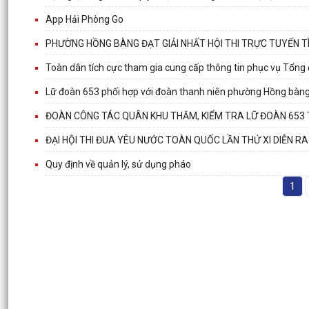
App Hải Phòng Go
PHƯỜNG HỒNG BÀNG ĐẠT GIẢI NHẤT HỘI THI TRỰC TUYẾN T
Toàn dân tích cực tham gia cung cấp thông tin phục vụ Tổng 
Lữ đoàn 653 phối hợp với đoàn thanh niên phường Hồng bàng, 
ĐOÀN CÔNG TÁC QUÂN KHU THĂM, KIỂM TRA LỮ ĐOÀN 653 T
ĐẠI HỘI THI ĐUA YÊU NƯỚC TOÀN QUỐC LẦN THỨ XI DIỄN RA
Quy định về quản lý, sử dụng pháo
1