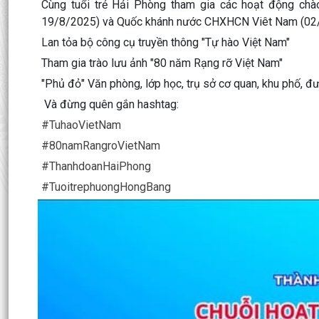
Cùng tuổi trẻ Hải Phòng tham gia các hoạt động c
19/8/2025) và Quốc khánh nước CHXHCN Viêt Nam (02/9
Lan tỏa bộ công cụ truyền thông "Tự hào Việt Nam"
Tham gia trào lưu ảnh "80 năm Rạng rỡ Việt Nam"
"Phủ đỏ" Văn phòng, lớp học, trụ sở cơ quan, khu phố, đ
Và đừng quên gắn hashtag:
#TuhaoVietNam
#80namRangroVietNam
#ThanhdoanHaiPhong
#TuoitrephuongHongBang