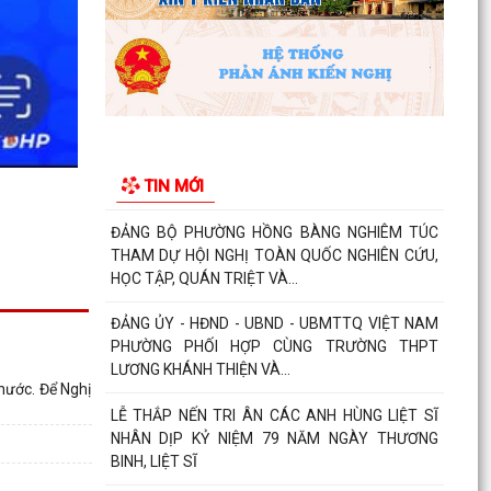
THÁNG ĐẦU NĂM 2026
ĐẢNG BỘ PHƯỜNG HỒNG BÀNG NGHIÊM TÚC
THAM DỰ HỘI NGHỊ TOÀN QUỐC NGHIÊN CỨU,
HỌC TẬP, QUÁN TRIỆT VÀ...
ĐẢNG ỦY - HĐND - UBND - UBMTTQ VIỆT NAM
PHƯỜNG PHỐI HỢP CÙNG TRƯỜNG THPT
TIN MỚI
LƯƠNG KHÁNH THIỆN VÀ...
LỄ THẮP NẾN TRI ÂN CÁC ANH HÙNG LIỆT SĨ
NHÂN DỊP KỶ NIỆM 79 NĂM NGÀY THƯƠNG
BINH, LIỆT SĨ
Phường Hồng Bàng tổ chức Lễ tưởng niệm, cầu
siêu Mẹ Việt Nam Anh hùng và các Anh hùng
liệt sĩ
 nước. Để Nghị
Dâng hương, tưởng niệm các Anh hùng - Liệt sĩ
tại các di tích trên địa bàn thành phố là Đền
thờ...