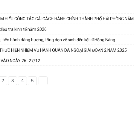
ÌM HIỂU CÔNG TÁC CẢI CÁCH HÀNH CHÍNH THÀNH PHỐ HẢI PHÒNG NĂM
điều tra kinh tế năm 2026
tiến hành dâng hương, tổng dọn vệ sinh đền liệt sĩ Hồng Bàng
HỰC HIỆN NHIỆM VỤ HÀNH QUÂN DÃ NGOẠI GIAI ĐOẠN 2 NĂM 2025
 VÀO NGÀY 26 -27/12
2
3
4
5
...