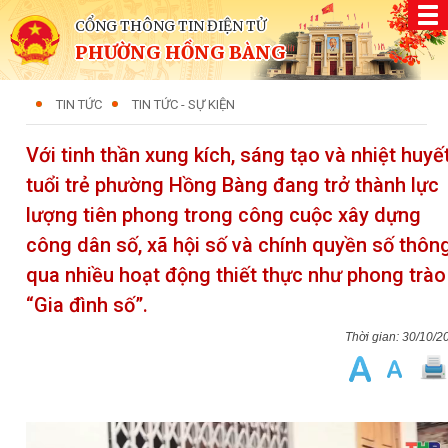
CỔNG THÔNG TIN ĐIỆN TỬ
PHƯỜNG HỒNG BÀNG
TIN TỨC
TIN TỨC - SỰ KIỆN
Với tinh thần xung kích, sáng tạo và nhiệt huyết
tuổi trẻ phường Hồng Bàng đang trở thành lực
lượng tiên phong trong công cuộc xây dựng
công dân số, xã hội số và chính quyền số thôn
qua nhiều hoạt động thiết thực như phong trào
“Gia đình số”.
30/10/2