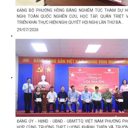
ĐẢNG BỘ PHƯỜNG HỒNG BÀNG NGHIÊM TÚC THAM DỰ H
NGHỊ TOÀN QUỐC NGHIÊN CỨU, HỌC TẬP, QUÁN TRIỆT 
TRIỂN KHAI THỰC HIỆN NGHỊ QUYẾT HỘI NGHỊ LẦN THỨ BA...
29/07/2026
ĐẢNG ỦY - HĐND - UBND - UBMTTQ VIỆT NAM PHƯỜNG PH
HỢP CÙNG TRƯỜNG THPT LƯƠNG KHÁNH THIỆN VÀ TRƯỜ