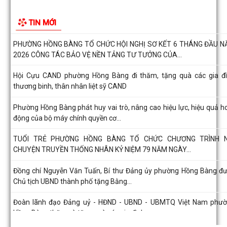
Dâng hương, tưởng niệm các Anh hùng - Liệt sĩ tại các di tích trên 
TIN MỚI
bàn thành phố là Đền thờ...
PHƯỜNG HỒNG BÀNG TỔ CHỨC HỘI NGHỊ SƠ KẾT 6 THÁNG ĐẦU 
2026 CÔNG TÁC BẢO VỆ NỀN TẢNG TƯ TƯỞNG CỦA...
Hội Cựu CAND phường Hồng Bàng đi thăm, tặng quà các gia đ
thương binh, thân nhân liệt sỹ CAND
Phường Hồng Bàng phát huy vai trò, nâng cao hiệu lực, hiệu quả h
động của bộ máy chính quyền cơ...
TUỔI TRẺ PHƯỜNG HỒNG BÀNG TỔ CHỨC CHƯƠNG TRÌNH N
CHUYỆN TRUYỀN THỐNG NHÂN KỶ NIỆM 79 NĂM NGÀY...
Đồng chí Nguyễn Văn Tuấn, Bí thư Đảng ủy phường Hồng Bàng đ
Chủ tịch UBND thành phố tặng Bằng...
Đoàn lãnh đạo Đảng uỷ - HĐND - UBND - UBMTQ Việt Nam phư
Hồng Bàng thăm và tặng quà các gia đình...