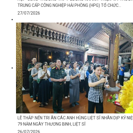
TRUNG CẤP CÔNG NGHIỆP HẢI PHÒNG (HPG) TỔ CHỨC...
27/07/2026
LỄ THẮP NẾN TRI ÂN CÁC ANH HÙNG LIỆT SĨ NHÂN DỊP KỶ NI
79 NĂM NGÀY THƯƠNG BINH, LIỆT SĨ
26/07/2026