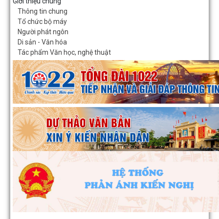
Giới thiệu chung
Thông tin chung
Trường Tiểu học Đinh Tiên Hoàng (phường Hồng Bàng) tăng kiến th
Tổ chức bộ máy
kỹ năng phòng chống đuối nước...
Người phát ngôn
Di sản - Văn hóa
Phường Hồng Bàng tập huấn kiến thức về an toàn thực phẩm cho 
Tác phẩm Văn học, nghệ thuật
cơ sở kinh doanh dịch vụ ăn uống,...
HỘI NGƯỜI CAO TUỔI PHƯỜNG HỒNG BÀNG TỔ CHỨC HỘI NGHỊ
KẾT CÔNG TÁC HỘI 6 THÁNG ĐẦU NĂM 2026
ĐẢNG BỘ PHƯỜNG HỒNG BÀNG NGHIÊM TÚC THAM DỰ HỘI NG
TOÀN QUỐC NGHIÊN CỨU, HỌC TẬP, QUÁN TRIỆT VÀ...
ĐẢNG ỦY - HĐND - UBND - UBMTTQ VIỆT NAM PHƯỜNG PHỐI 
CÙNG TRƯỜNG THPT LƯƠNG KHÁNH THIỆN VÀ...
LỄ THẮP NẾN TRI ÂN CÁC ANH HÙNG LIỆT SĨ NHÂN DỊP KỶ NIỆM
NĂM NGÀY THƯƠNG BINH, LIỆT SĨ
Phường Hồng Bàng tổ chức Lễ tưởng niệm, cầu siêu Mẹ Việt Nam 
hùng và các Anh hùng liệt sĩ