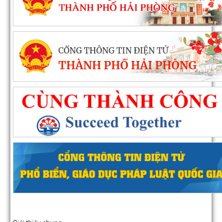
Phường Hồng Bàng tổng kết và trao giải Cuộc thi chính luận về bảo
nền tảng tư tưởng của Đảng năm...
PHƯỜNG HỒNG BÀNG NÂNG CAO CHẤT LƯỢNG SINH HOẠT CHI BỘ
CƠ SỞ