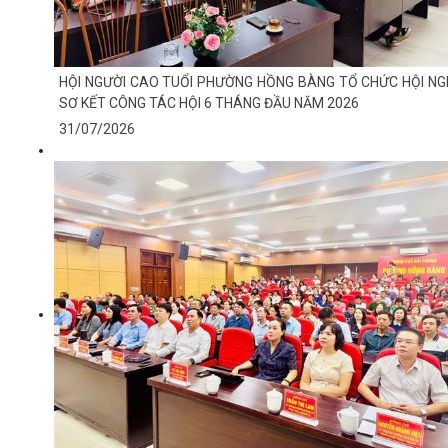
HỘI NGƯỜI CAO TUỔI PHƯỜNG HỒNG BÀNG TỔ CHỨC HỘI NG
SƠ KẾT CÔNG TÁC HỘI 6 THÁNG ĐẦU NĂM 2026
31/07/2026